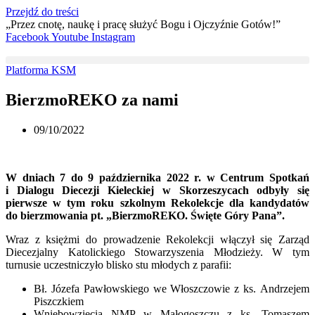
Przejdź do treści
„Przez cnotę, naukę i pracę służyć Bogu i Ojczyźnie Gotów!”
Facebook
Youtube
Instagram
Platforma KSM
BierzmoREKO za nami
09/10/2022
W dniach 7 do 9 października 2022 r. w Centrum Spotkań
i Dialogu Diecezji Kieleckiej w Skorzeszycach odbyły się
pierwsze w tym roku szkolnym Rekolekcje dla kandydatów
do bierzmowania pt. „BierzmoREKO. Święte Góry Pana”.
Wraz z księżmi do prowadzenie Rekolekcji włączył się Zarząd
Diecezjalny Katolickiego Stowarzyszenia Młodzieży. W tym
turnusie uczestniczyło blisko stu młodych z parafii:
Bł. Józefa Pawłowskiego we Włoszczowie z ks. Andrzejem
Piszczkiem
Wniebowzięcia NMP w Małogoszczu z ks. Tomaszem