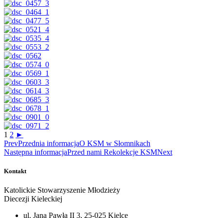
1
2
►
Prev
Przednia informacja
O KSM w Słomnikach
Następna informacja
Przed nami Rekolekcje KSM
Next
Kontakt
Katolickie Stowarzyszenie Młodzieży
Diecezji Kieleckiej
ul. Jana Pawła II 3, 25-025 Kielce