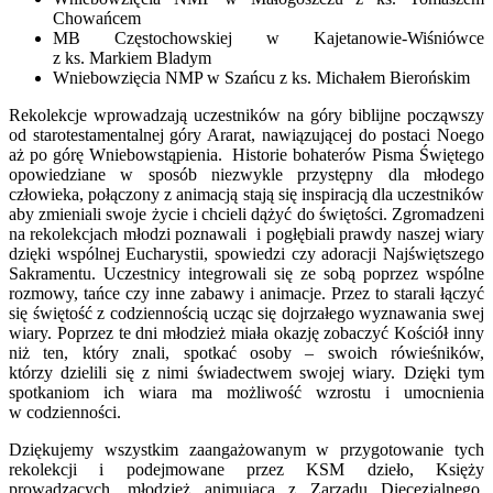
Chowańcem
MB Częstochowskiej w Kajetanowie-Wiśniówce
z ks. Markiem Bladym
Wniebowzięcia NMP w Szańcu z ks. Michałem Bierońskim
Rekolekcje wprowadzają uczestników na góry biblijne począwszy
od starotestamentalnej góry Ararat, nawiązującej do postaci Noego
aż po górę Wniebowstąpienia. Historie bohaterów Pisma Świętego
opowiedziane w sposób niezwykle przystępny dla młodego
człowieka, połączony z animacją stają się inspiracją dla uczestników
aby zmieniali swoje życie i chcieli dążyć do świętości. Zgromadzeni
na rekolekcjach młodzi poznawali i pogłębiali prawdy naszej wiary
dzięki wspólnej Eucharystii, spowiedzi czy adoracji Najświętszego
Sakramentu. Uczestnicy integrowali się ze sobą poprzez wspólne
rozmowy, tańce czy inne zabawy i animacje. Przez to starali łączyć
się świętość z codziennością ucząc się dojrzałego wyznawania swej
wiary. Poprzez te dni młodzież miała okazję zobaczyć Kościół inny
niż ten, który znali, spotkać osoby – swoich rówieśników,
którzy dzielili się z nimi świadectwem swojej wiary. Dzięki tym
spotkaniom ich wiara ma możliwość wzrostu i umocnienia
w codzienności.
Dziękujemy wszystkim zaangażowanym w przygotowanie tych
rekolekcji i podejmowane przez KSM dzieło, Księży
prowadzących, młodzież animującą z Zarządu Diecezjalnego,