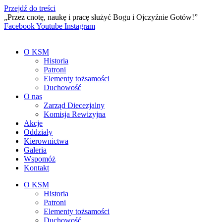
Przejdź do treści
„Przez cnotę, naukę i pracę służyć Bogu i Ojczyźnie Gotów!”
Facebook
Youtube
Instagram
O KSM
Historia
Patroni
Elementy tożsamości
Duchowość
O nas
Zarząd Diecezjalny
Komisja Rewizyjna
Akcje
Oddziały
Kierownictwa
Galeria
Wspomóż
Kontakt
O KSM
Historia
Patroni
Elementy tożsamości
Duchowość