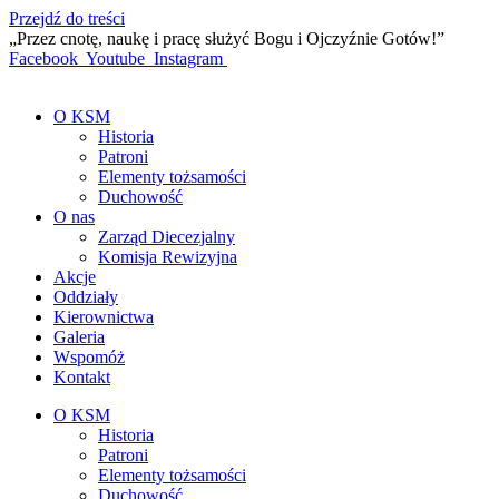
Przejdź do treści
„Przez cnotę, naukę i pracę służyć Bogu i Ojczyźnie Gotów!”
Facebook
Youtube
Instagram
O KSM
Historia
Patroni
Elementy tożsamości
Duchowość
O nas
Zarząd Diecezjalny
Komisja Rewizyjna
Akcje
Oddziały
Kierownictwa
Galeria
Wspomóż
Kontakt
O KSM
Historia
Patroni
Elementy tożsamości
Duchowość