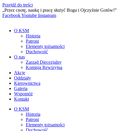
Przejdź do treści
„Przez cnotę, naukę i pracę służyć Bogu i Ojczyźnie Gotów!”
Facebook
Youtube
Instagram
O KSM
Historia
Patroni
Elementy tożsamości
Duchowość
O nas
Zarząd Diecezjalny
Komisja Rewizyjna
Akcje
Oddziały
Kierownictwa
Galeria
Wspomóż
Kontakt
O KSM
Historia
Patroni
Elementy tożsamości
Duchowość