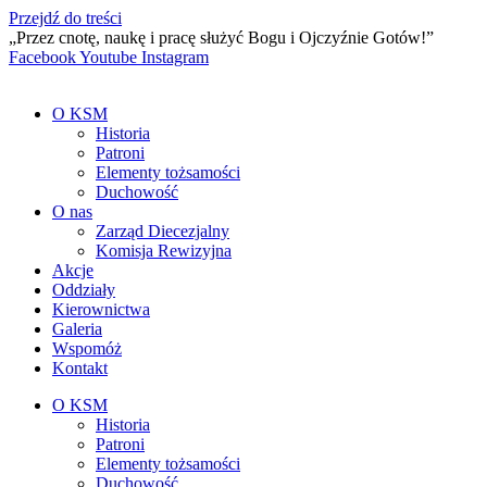
Przejdź do treści
„Przez cnotę, naukę i pracę służyć Bogu i Ojczyźnie Gotów!”
Facebook
Youtube
Instagram
O KSM
Historia
Patroni
Elementy tożsamości
Duchowość
O nas
Zarząd Diecezjalny
Komisja Rewizyjna
Akcje
Oddziały
Kierownictwa
Galeria
Wspomóż
Kontakt
O KSM
Historia
Patroni
Elementy tożsamości
Duchowość