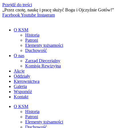
Przejdź do treści
„Przez cnotę, naukę i pracę służyć Bogu i Ojczyźnie Gotów!”
Facebook
Youtube
Instagram
O KSM
Historia
Patroni
Elementy tożsamości
Duchowość
O nas
Zarząd Diecezjalny
Komisja Rewizyjna
Akcje
Oddziały
Kierownictwa
Galeria
Wspomóż
Kontakt
O KSM
Historia
Patroni
Elementy tożsamości
Duchowość