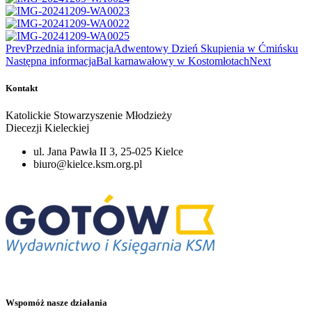
Prev
Przednia informacja
Adwentowy Dzień Skupienia w Ćmińsku
Następna informacja
Bal karnawałowy w Kostomłotach
Next
Kontakt
Katolickie Stowarzyszenie Młodzieży
Diecezji Kieleckiej
ul. Jana Pawła II 3, 25-025 Kielce
biuro@kielce.ksm.org.pl
Wspomóż nasze działania