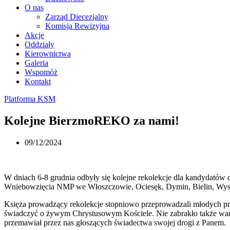
O nas
Zarząd Diecezjalny
Komisja Rewizyjna
Akcje
Oddziały
Kierownictwa
Galeria
Wspomóż
Kontakt
Platforma KSM
Kolejne BierzmoREKO za nami!
09/12/2024
W dniach 6-8 grudnia odbyły się kolejne rekolekcje dla kandydatów
Wniebowzięcia NMP we Włoszczowie, Ociesęk, Dymin, Bielin, Wys
Księża prowadzący rekolekcje stopniowo przeprowadzali młodych prze
świadczyć o żywym Chrystusowym Kościele. Nie zabrakło także wars
przemawiał przez nas głoszących świadectwa swojej drogi z Panem.