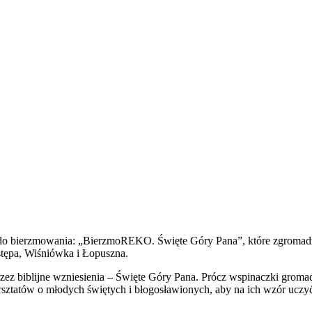
 do bierzmowania: „BierzmoREKO. Święte Góry Pana”, które zgromadzi
tępa, Wiśniówka i Łopuszna.
z biblijne wzniesienia – Święte Góry Pana. Prócz wspinaczki gromadzi
ztatów o młodych świętych i błogosławionych, aby na ich wzór uczy