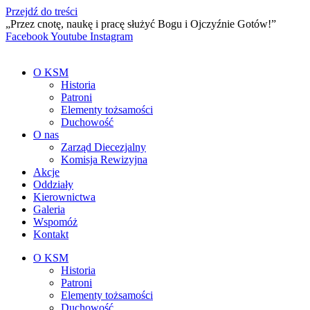
Przejdź do treści
„Przez cnotę, naukę i pracę służyć Bogu i Ojczyźnie Gotów!”
Facebook
Youtube
Instagram
O KSM
Historia
Patroni
Elementy tożsamości
Duchowość
O nas
Zarząd Diecezjalny
Komisja Rewizyjna
Akcje
Oddziały
Kierownictwa
Galeria
Wspomóż
Kontakt
O KSM
Historia
Patroni
Elementy tożsamości
Duchowość