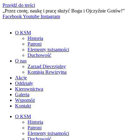
Przejdź do treści
„Przez cnotę, naukę i pracę służyć Bogu i Ojczyźnie Gotów!”
Facebook
Youtube
Instagram
O KSM
Historia
Patroni
Elementy tożsamości
Duchowość
O nas
Zarząd Diecezjalny
Komisja Rewizyjna
Akcje
Oddziały
Kierownictwa
Galeria
Wspomóż
Kontakt
O KSM
Historia
Patroni
Elementy tożsamości
Duchowość