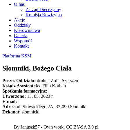
O nas
Zarząd Diecezjalny
Komisja Rewizyjna
Akcje
Oddziały
Kierownictwa
Galeria
Wspomóż
Kontakt
Platforma KSM
Słomniki, Bożego Ciała
Prezes Oddziału:
druhna Zofia Szerszeń
Ksiądz Asystent:
ks. Filip Korban
Spotkania formacyjne:
Utworzono:
13. 05. 2023 r.
E-mail:
Adres:
ul. Słowackiego 2A, 32-090 Słomniki
Dekanat:
słomnicki
By Januszk57 - Own work, CC BY-SA 3.0 pl