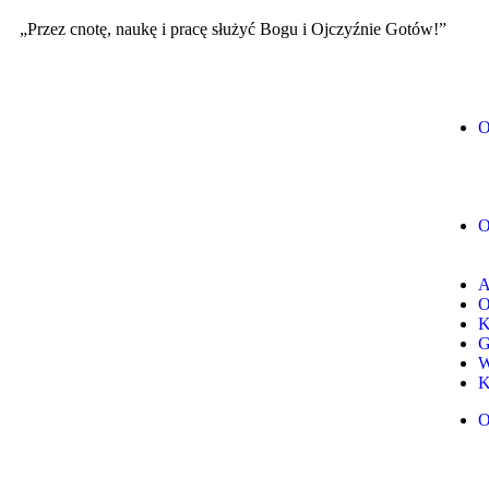
„Przez cnotę, naukę i pracę służyć Bogu i Ojczyźnie Gotów!”
O
A
O
K
G
W
K