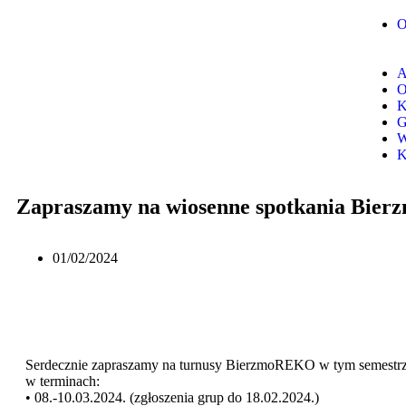
O
A
O
K
G
W
K
Zapraszamy na wiosenne spotkania Bier
01/02/2024
Serdecznie zapraszamy na turnusy BierzmoREKO w tym semestrze,
w terminach:
• 08.-10.03.2024. (zgłoszenia grup do 18.02.2024.)