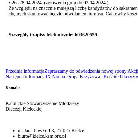
• 26.-28.04.2024. (zgłoszenia grup do 02.04.2024.)
Ze względu na znacznie mniejszą liczbę kandydatów do sakramentu
chętnych skutkować będzie odwołaniem turnusu. Całkowity koszt 
Szczegóły i zapisy telefonicznie: 603620559
Przednia informacja
Zapraszamy do odwiedzenia nowej strony Akcji K
Następna informacja
IX Nocna Droga Krzyżowa „Kościół Ukrzyż
Kontakt
Katolickie Stowarzyszenie Młodzieży
Diecezji Kieleckiej
ul. Jana Pawła II 3, 25-025 Kielce
biuro@kielce.ksm.org.pl